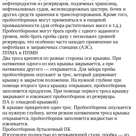
нефтепродуктов из резервуаров, подземных хранилищ,
нефтеналивных судов, железнодорожных цистерн, бочек и
других средств хранения и транспортирования. Кроме того,
пробоотборники могут применяться и в пищевой
промышленности (для отбора растительных масел и т.д.).
Пробоотборники могут брать пробу с одного заданного
уровня, либо брать пробы сразу с нескольких уровней
резервуара, что особенно часто находит применение на
нефтебазах и заправочных станциях (АЗС).
ППМА и ППМН
Два троса крепятся по разные стороны оси крышки. При
натяжении одного из них крышка закрывается, а при
натяжении другого — открывается. Для забора пробы
пробоотборник опускают за трос, который удерживает
крышку в закрытом положении. На нужной глубине при
помощи второго троса крышку открывают, пробоотборник
заполняется продуктом. При помощи первого троса крышку
закрывают и извлекают пробоотборник из резервуара.
ПА (с откидной крышкой)
К крышке прикреплен один трос. Пробоотборник опускается
на нужную глубину, затем резким натяжением троса крышка
открывается, пробоотборник заполняется жидкостью и
извлекается.
Пробоотборник бутылочный ПБ
Изготовлен полностью из нержавеющей стали, пробка — из