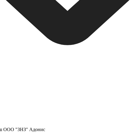
ш
ООО "ЗНЗ"
Адонис