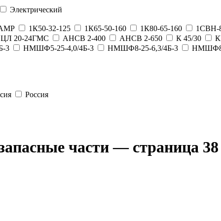
Электрический
0АМР
1К50-32-125
1К65-50-160
1К80-65-160
1СВН-
ЦЛ 20-24ГМС
АНСВ 2-400
АНСВ 2-650
К 45/30
К
Б-3
НМШФ5-25-4,0/4Б-3
НМШФ8-25-6,3/4Б-3
НМШФ8-2
сия
Россия
 запасные части — страница 38