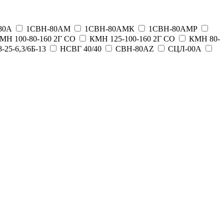
80А
1СВН-80АМ
1СВН-80АМК
1СВН-80АМР
МН 100-80-160 2Г СО
КМН 125-100-160 2Г СО
КМН 80-
5-6,3/6Б-13
НСВГ 40/40
СВН-80AZ
СЦЛ-00А