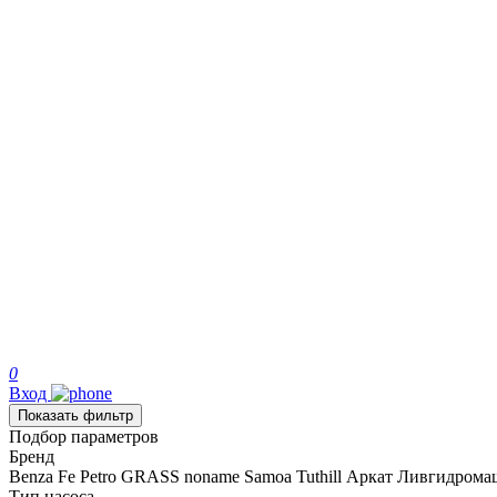
0
Вход
Показать фильтр
Подбор параметров
Бренд
Benza
Fe Petro
GRASS
noname
Samoa
Tuthill
Аркат
Ливгидрома
Тип насоса