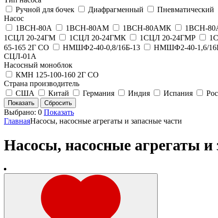
Ручной для бочек
Диафрагменный
Пневматический
Насос
1ВСН-80А
1ВСН-80АМ
1ВСН-80АМК
1ВСН-8
1СЦЛ 20-24ГМ
1СЦЛ 20-24ГМК
1СЦЛ 20-24ГМР
1С
65-165 2Г СО
НМШФ2-40-0,8/16Б-13
НМШФ2-40-1,6/16
СЦЛ-01А
Насосный моноблок
КМН 125-100-160 2Г СО
Страна производитель
США
Китай
Германия
Индия
Испания
Рос
Выбрано:
0
Показать
Главная
Насосы, насосные агрегаты и запасные части
Насосы, насосные агрегаты и