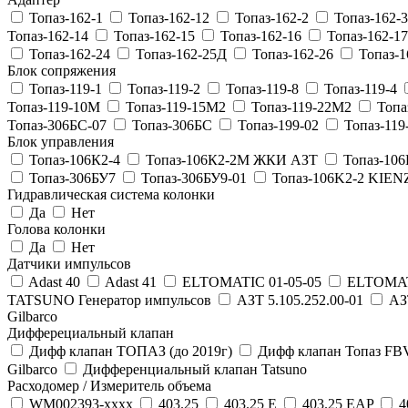
Топаз-162-1
Топаз-162-12
Топаз-162-2
Топаз-162-3
Топаз-162-14
Топаз-162-15
Топаз-162-16
Топаз-162-1
Топаз-162-24
Топаз-162-25Д
Топаз-162-26
Топаз-1
Блок сопряжения
Топаз-119-1
Топаз-119-2
Топаз-119-8
Топаз-119-4
Топаз-119-10М
Топаз-119-15М2
Топаз-119-22М2
Топа
Топаз-306БС-07
Топаз-306БС
Топаз-199-02
Топаз-119
Блок управления
Топаз-106К2-4
Топаз-106К2-2М ЖКИ АЗТ
Топаз-106
Топаз-306БУ7
Топаз-306БУ9-01
Топаз-106K2-2 KIE
Гидравлическая система колонки
Да
Нет
Голова колонки
Да
Нет
Датчики импульсов
Adast 40
Adast 41
ELTOMATIC 01-05-05
ELTOMAT
TATSUNO Генератор импульсов
АЗТ 5.105.252.00-01
АЗ
Gilbarco
Дифферециальный клапан
Дифф клапан ТОПАЗ (до 2019г)
Дифф клапан Топаз FBV1
Gilbarco
Дифференциальный клапан Tatsuno
Расходомер / Измеритель объема
WM002393-хххх
403.25
403.25 E
403.25 EAP
4