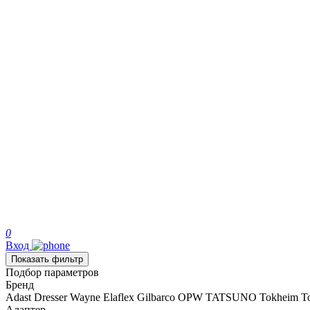
0
Вход
Показать фильтр
Подбор параметров
Бренд
Adast
Dresser Wayne
Elaflex
Gilbarco
OPW
TATSUNO
Tokheim
T
Адаптер