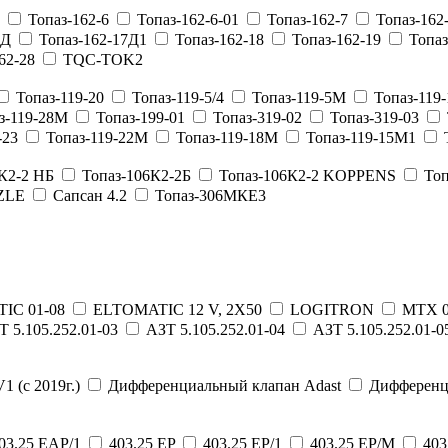
Топаз-162-6
Топаз-162-6-01
Топаз-162-7
Топаз-162
7Д
Топаз-162-17Д1
Топаз-162-18
Топаз-162-19
Топаз
62-28
TQC-TOK2
Топаз-119-20
Топаз-119-5/4
Топаз-119-5М
Топаз-119
з-119-28М
Топаз-199-01
Топаз-319-02
Топаз-319-03
-23
Топаз-119-22М
Топаз-119-18М
Топаз-119-15М1
К2-2 НБ
Топаз-106К2-2Б
Топаз-106К2-2 KOPPENS
Топ
NZLE
Сапсан 4.2
Топаз-306МКЕ3
IC 01-08
ELTOMATIC 12 V, 2X50
LOGITRON
MTX 0
Т 5.105.252.01-03
АЗТ 5.105.252.01-04
АЗТ 5.105.252.01-0
 (с 2019г.)
Дифференциальный клапан Adast
Дифференц
03.25 EAP/1
403.25 EP
403.25 EP/1
403.25 EP/M
403