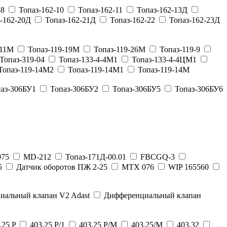
-8
Топаз-162-10
Топаз-162-11
Топаз-162-13Д
-162-20Д
Топаз-162-21Д
Топаз-162-22
Топаз-162-23Д
-11М
Топаз-119-19М
Топаз-119-26М
Топаз-119-9
Топаз-319-04
Топаз-133-4-4М1
Топаз-133-4-4ЦМ1
Топаз-119-14М2
Топаз-119-14М1
Топаз-119-14М
аз-306БУ1
Топаз-306БУ2
Топаз-306БУ5
Топаз-306БУ6
75
MD-212
Топаз-171Д-00.01
FBCGQ-3
5
Датчик оборотов ПЖ 2-25
MTX 076
WIP 165560
иальный клапан V2 Adast
Дифференциальный клапан
.25 P
403.25 P/1
403.25 P/M
403.25/M
403.32