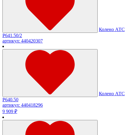
Колено АТС
Р641.50/2
артикул: 440420307
Колено АТС
Р640.50
артикул: 440418296
9 909 ₽