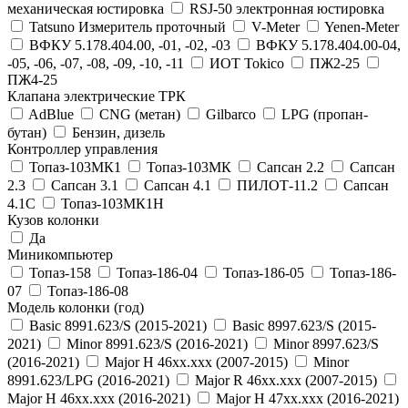
механическая юстировка
RSJ-50 электронная юстировка
Tatsuno Измеритель проточный
V-Meter
Yenen-Meter
ВФКУ 5.178.404.00, -01, -02, -03
ВФКУ 5.178.404.00-04,
-05, -06, -07, -08, -09, -10, -11
ИОТ Tokico
ПЖ2-25
ПЖ4-25
Клапана электрические ТРК
AdBlue
CNG (метан)
Gilbarco
LPG (пропан-
бутан)
Бензин, дизель
Контроллер управления
Топаз-103МК1
Топаз-103МК
Сапсан 2.2
Сапсан
2.3
Сапсан 3.1
Сапсан 4.1
ПИЛОТ-11.2
Сапсан
4.1C
Топаз-103МК1Н
Кузов колонки
Да
Миникомпьютер
Топаз-158
Топаз-186-04
Топаз-186-05
Топаз-186-
07
Топаз-186-08
Модель колонки (год)
Basic 8991.623/S (2015-2021)
Basic 8997.623/S (2015-
2021)
Minor 8991.623/S (2016-2021)
Minor 8997.623/S
(2016-2021)
Major H 46xx.xxx (2007-2015)
Minor
8991.623/LPG (2016-2021)
Major R 46xx.xxx (2007-2015)
Major H 46xx.xxx (2016-2021)
Major H 47xx.xxx (2016-2021)