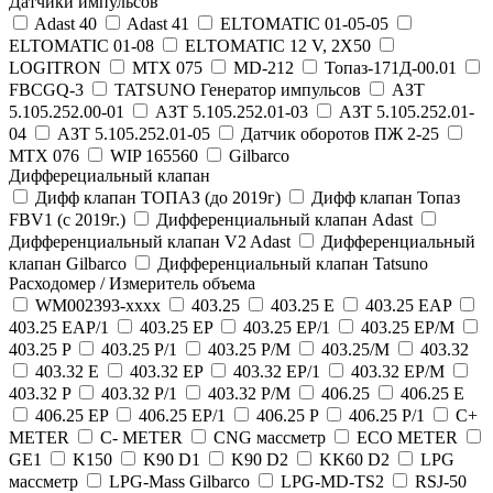
Датчики импульсов
Adast 40
Adast 41
ELTOMATIC 01-05-05
ELTOMATIC 01-08
ELTOMATIC 12 V, 2X50
LOGITRON
MTX 075
MD-212
Топаз-171Д-00.01
FBCGQ-3
TATSUNO Генератор импульсов
АЗТ
5.105.252.00-01
АЗТ 5.105.252.01-03
АЗТ 5.105.252.01-
04
АЗТ 5.105.252.01-05
Датчик оборотов ПЖ 2-25
MTX 076
WIP 165560
Gilbarco
Дифферециальный клапан
Дифф клапан ТОПАЗ (до 2019г)
Дифф клапан Топаз
FBV1 (с 2019г.)
Дифференциальный клапан Adast
Дифференциальный клапан V2 Adast
Дифференциальный
клапан Gilbarco
Дифференциальный клапан Tatsuno
Расходомер / Измеритель объема
WM002393-хххх
403.25
403.25 E
403.25 EAP
403.25 EAP/1
403.25 EP
403.25 EP/1
403.25 EP/M
403.25 P
403.25 P/1
403.25 P/M
403.25/M
403.32
403.32 E
403.32 EP
403.32 EP/1
403.32 EP/M
403.32 P
403.32 P/1
403.32 P/M
406.25
406.25 E
406.25 EP
406.25 EP/1
406.25 P
406.25 P/1
C+
METER
C- METER
CNG масcметр
ECO METER
GE1
K150
K90 D1
K90 D2
KK60 D2
LPG
масcметр
LPG-Mass Gilbarco
LPG-MD-TS2
RSJ-50