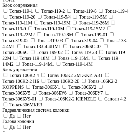
Блок сопряжения
Топаз-119-1
Топаз-119-2
Топаз-119-8
Топаз-119-4
Топаз-119-20
Топаз-119-5/4
Топаз-119-5М
Топаз-119-11М
Топаз-119-19М
Топаз-119-26М
Топаз-119-9
Топаз-119-10М
Топаз-119-15М2
Топаз-119-22М2
Топаз-119-28М
Топаз-199-01
Топаз-319-02
Топаз-319-03
Топаз-319-04
Топаз-133-
4-4М1
Топаз-133-4-4ЦМ1
Топаз-306БС-07
Топаз-306БС
Топаз-199-02
Топаз-119-23
Топаз-119-
22М
Топаз-119-18М
Топаз-119-15М1
Топаз-119-
14М2
Топаз-119-14М1
Топаз-119-14М
Блок управления
Топаз-106К2-4
Топаз-106К2-2М ЖКИ АЗТ
Топаз-106К2-2 НБ
Топаз-106К2-2Б
Топаз-106К2-2
KOPPENS
Топаз-306БУ1
Топаз-306БУ2
Топаз-306БУ5
Топаз-306БУ6
Топаз-306БУ7
Топаз-306БУ9-01
Топаз-106K2-2 KIENZLE
Сапсан 4.2
Топаз-306МКЕ3
Гидравлическая система колонки
Да
Нет
Голова колонки
Да
Нет