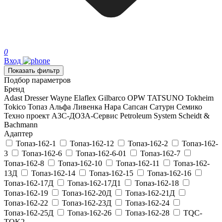
0
Вход
Показать фильтр
Подбор параметров
Бренд
Adast
Dresser Wayne
Elaflex
Gilbarco
OPW
TATSUNO
Tokheim
Tokico
Топаз
Альфа
Ливенка
Нара
Сапсан
Сатурн
Семико
Техно проект
АЗС-ДОЗА-Сервис
Petroleum System
Scheidt &
Bachmann
Адаптер
Топаз-162-1
Топаз-162-12
Топаз-162-2
Топаз-162-
3
Топаз-162-6
Топаз-162-6-01
Топаз-162-7
Топаз-162-8
Топаз-162-10
Топаз-162-11
Топаз-162-
13Д
Топаз-162-14
Топаз-162-15
Топаз-162-16
Топаз-162-17Д
Топаз-162-17Д1
Топаз-162-18
Топаз-162-19
Топаз-162-20Д
Топаз-162-21Д
Топаз-162-22
Топаз-162-23Д
Топаз-162-24
Топаз-162-25Д
Топаз-162-26
Топаз-162-28
TQC-
TOK2