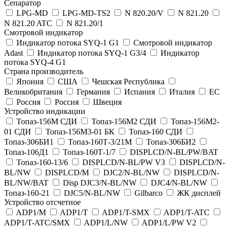
Сепаратор
LPG-MD
LPG-MD-TS2
N 820.20/V
N 821.20
N 821.20 ATC
N 821.20/1
Смотровой индикатор
Индикатор потока SYQ-1 G1
Смотровой индикатор
Adast
Индикатор потока SYQ-1 G3/4
Индикатор
потока SYQ-4 G1
Страна производитель
Япония
США
Чешская Республика
Великобритания
Германия
Испания
Италия
ЕС
Россия
Россия
Швеция
Устройство индикации
Топаз-156М СДИ
Топаз-156М2 СДИ
Топаз-156М2-
01 СДИ
Топаз-156М3-01 БК
Топаз-160 СДИ
Топаз-306БИ1
Топаз-160Т-3/21М
Топаз-306БИ2
Топаз-106Д1
Топаз-160Т-1/7
DISPLCD/N-BL/PW/BAT
Топаз-160-13/6
DISPLCD/N-BL/PW V3
DISPLCD/N-
BL/NW
DISPLCD/M
DJC2/N-BL/NW
DISPLCD/N-
BL/NW/BAT
Disp DJC3/N-BL/NW
DJC4/N-BL/NW
Топаз-160-21
DJC5/N-BL/NW
Gilbarco
ЖК дисплей
Устройство отсчетное
ADP1/M
ADP1/T
ADP1/T-SMX
ADP1/T-ATC
ADP1/T-ATC/SMX
ADP1/L/NW
ADP1/L/PW V2