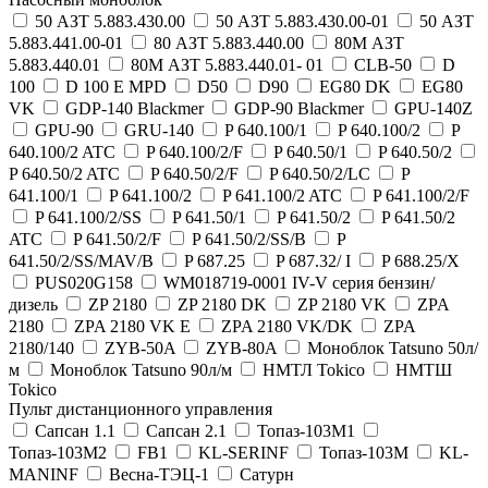
50 АЗТ 5.883.430.00
50 АЗТ 5.883.430.00-01
50 АЗТ
5.883.441.00-01
80 АЗТ 5.883.440.00
80М АЗТ
5.883.440.01
80М АЗТ 5.883.440.01- 01
CLB-50
D
100
D 100 E MPD
D50
D90
EG80 DK
EG80
VK
GDP-140 Blackmer
GDP-90 Blackmer
GPU-140Z
GPU-90
GRU-140
P 640.100/1
P 640.100/2
P
640.100/2 ATC
P 640.100/2/F
P 640.50/1
P 640.50/2
P 640.50/2 ATC
P 640.50/2/F
P 640.50/2/LC
P
641.100/1
P 641.100/2
P 641.100/2 ATC
P 641.100/2/F
P 641.100/2/SS
P 641.50/1
P 641.50/2
P 641.50/2
ATC
P 641.50/2/F
P 641.50/2/SS/B
P
641.50/2/SS/MAV/B
P 687.25
P 687.32/ I
P 688.25/X
PUS020G158
WM018719-0001 IV-V серия бензин/
дизель
ZP 2180
ZP 2180 DK
ZP 2180 VK
ZPA
2180
ZPA 2180 VK E
ZPA 2180 VK/DK
ZPA
2180/140
ZYB-50A
ZYB-80A
Моноблок Tatsuno 50л/
м
Моноблок Tatsuno 90л/м
НМТЛ Tokico
НМТШ
Tokico
Пульт дистанционного управления
Сапсан 1.1
Сапсан 2.1
Топаз-103М1
Топаз-103М2
FB1
KL-SERINF
Топаз-103М
KL-
MANINF
Весна-ТЭЦ-1
Сатурн