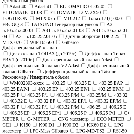
Датчики импульсов
Adast 40
Adast 41
ELTOMATIC 01-05-05
ELTOMATIC 01-08
ELTOMATIC 12 V, 2X50
LOGITRON
MTX 075
MD-212
Топаз-171Д-00.01
FBCGQ-3
TATSUNO Генератор импульсов
АЗТ
5.105.252.00-01
АЗТ 5.105.252.01-03
АЗТ 5.105.252.01-
04
АЗТ 5.105.252.01-05
Датчик оборотов ПЖ 2-25
MTX 076
WIP 165560
Gilbarco
Дифферециальный клапан
Дифф клапан ТОПАЗ (до 2019г)
Дифф клапан Топаз
FBV1 (с 2019г.)
Дифференциальный клапан Adast
Дифференциальный клапан V2 Adast
Дифференциальный
клапан Gilbarco
Дифференциальный клапан Tatsuno
Расходомер / Измеритель объема
WM002393-хххх
403.25
403.25 E
403.25 EAP
403.25 EAP/1
403.25 EP
403.25 EP/1
403.25 EP/M
403.25 P
403.25 P/1
403.25 P/M
403.25/M
403.32
403.32 E
403.32 EP
403.32 EP/1
403.32 EP/M
403.32 P
403.32 P/1
403.32 P/M
406.25
406.25 E
406.25 EP
406.25 EP/1
406.25 P
406.25 P/1
C+
METER
C- METER
CNG масcметр
ECO METER
GE1
K150
K90 D1
K90 D2
KK60 D2
LPG
масcметр
LPG-Mass Gilbarco
LPG-MD-TS2
RSJ-50