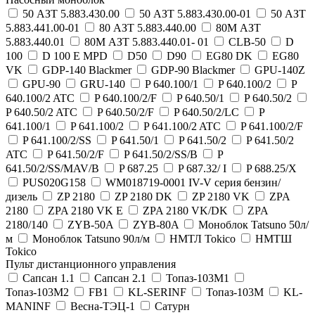
50 АЗТ 5.883.430.00
50 АЗТ 5.883.430.00-01
50 АЗТ
5.883.441.00-01
80 АЗТ 5.883.440.00
80М АЗТ
5.883.440.01
80М АЗТ 5.883.440.01- 01
CLB-50
D
100
D 100 E MPD
D50
D90
EG80 DK
EG80
VK
GDP-140 Blackmer
GDP-90 Blackmer
GPU-140Z
GPU-90
GRU-140
P 640.100/1
P 640.100/2
P
640.100/2 ATC
P 640.100/2/F
P 640.50/1
P 640.50/2
P 640.50/2 ATC
P 640.50/2/F
P 640.50/2/LC
P
641.100/1
P 641.100/2
P 641.100/2 ATC
P 641.100/2/F
P 641.100/2/SS
P 641.50/1
P 641.50/2
P 641.50/2
ATC
P 641.50/2/F
P 641.50/2/SS/B
P
641.50/2/SS/MAV/B
P 687.25
P 687.32/ I
P 688.25/X
PUS020G158
WM018719-0001 IV-V серия бензин/
дизель
ZP 2180
ZP 2180 DK
ZP 2180 VK
ZPA
2180
ZPA 2180 VK E
ZPA 2180 VK/DK
ZPA
2180/140
ZYB-50A
ZYB-80A
Моноблок Tatsuno 50л/
м
Моноблок Tatsuno 90л/м
НМТЛ Tokico
НМТШ
Tokico
Пульт дистанционного управления
Сапсан 1.1
Сапсан 2.1
Топаз-103М1
Топаз-103М2
FB1
KL-SERINF
Топаз-103М
KL-
MANINF
Весна-ТЭЦ-1
Сатурн