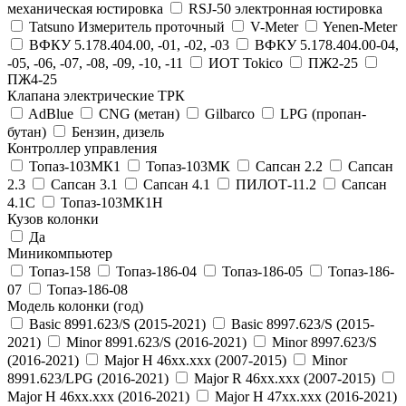
механическая юстировка
RSJ-50 электронная юстировка
Tatsuno Измеритель проточный
V-Meter
Yenen-Meter
ВФКУ 5.178.404.00, -01, -02, -03
ВФКУ 5.178.404.00-04,
-05, -06, -07, -08, -09, -10, -11
ИОТ Tokico
ПЖ2-25
ПЖ4-25
Клапана электрические ТРК
AdBlue
CNG (метан)
Gilbarco
LPG (пропан-
бутан)
Бензин, дизель
Контроллер управления
Топаз-103МК1
Топаз-103МК
Сапсан 2.2
Сапсан
2.3
Сапсан 3.1
Сапсан 4.1
ПИЛОТ-11.2
Сапсан
4.1C
Топаз-103МК1Н
Кузов колонки
Да
Миникомпьютер
Топаз-158
Топаз-186-04
Топаз-186-05
Топаз-186-
07
Топаз-186-08
Модель колонки (год)
Basic 8991.623/S (2015-2021)
Basic 8997.623/S (2015-
2021)
Minor 8991.623/S (2016-2021)
Minor 8997.623/S
(2016-2021)
Major H 46xx.xxx (2007-2015)
Minor
8991.623/LPG (2016-2021)
Major R 46xx.xxx (2007-2015)
Major H 46xx.xxx (2016-2021)
Major H 47xx.xxx (2016-2021)