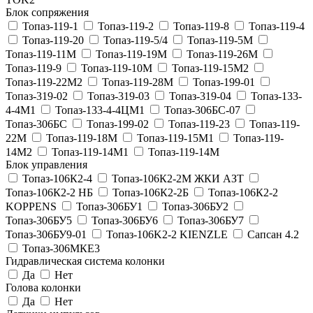
Блок сопряжения
Топаз-119-1
Топаз-119-2
Топаз-119-8
Топаз-119-4
Топаз-119-20
Топаз-119-5/4
Топаз-119-5М
Топаз-119-11М
Топаз-119-19М
Топаз-119-26М
Топаз-119-9
Топаз-119-10М
Топаз-119-15М2
Топаз-119-22М2
Топаз-119-28М
Топаз-199-01
Топаз-319-02
Топаз-319-03
Топаз-319-04
Топаз-133-
4-4М1
Топаз-133-4-4ЦМ1
Топаз-306БС-07
Топаз-306БС
Топаз-199-02
Топаз-119-23
Топаз-119-
22М
Топаз-119-18М
Топаз-119-15М1
Топаз-119-
14М2
Топаз-119-14М1
Топаз-119-14М
Блок управления
Топаз-106К2-4
Топаз-106К2-2М ЖКИ АЗТ
Топаз-106К2-2 НБ
Топаз-106К2-2Б
Топаз-106К2-2
KOPPENS
Топаз-306БУ1
Топаз-306БУ2
Топаз-306БУ5
Топаз-306БУ6
Топаз-306БУ7
Топаз-306БУ9-01
Топаз-106K2-2 KIENZLE
Сапсан 4.2
Топаз-306МКЕ3
Гидравлическая система колонки
Да
Нет
Голова колонки
Да
Нет