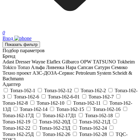
0
Вход
Показать фильтр
Подбор параметров
Бренд
Adast
Dresser Wayne
Elaflex
Gilbarco
OPW
TATSUNO
Tokheim
Tokico
Топаз
Альфа
Ливенка
Нара
Сапсан
Сатурн
Семико
Техно проект
АЗС-ДОЗА-Сервис
Petroleum System
Scheidt &
Bachmann
Адаптер
Топаз-162-1
Топаз-162-12
Топаз-162-2
Топаз-162-
3
Топаз-162-6
Топаз-162-6-01
Топаз-162-7
Топаз-162-8
Топаз-162-10
Топаз-162-11
Топаз-162-
13Д
Топаз-162-14
Топаз-162-15
Топаз-162-16
Топаз-162-17Д
Топаз-162-17Д1
Топаз-162-18
Топаз-162-19
Топаз-162-20Д
Топаз-162-21Д
Топаз-162-22
Топаз-162-23Д
Топаз-162-24
Топаз-162-25Д
Топаз-162-26
Топаз-162-28
TQC-
TOK2