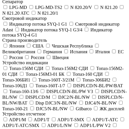
Сепаратор
LPG-MD
LPG-MD-TS2
N 820.20/V
N 821.20
N 821.20 ATC
N 821.20/1
Смотровой индикатор
Индикатор потока SYQ-1 G1
Смотровой индикатор
Adast
Индикатор потока SYQ-1 G3/4
Индикатор
потока SYQ-4 G1
Страна производитель
Япония
США
Чешская Республика
Великобритания
Германия
Испания
Италия
ЕС
Россия
Россия
Швеция
Устройство индикации
Топаз-156М СДИ
Топаз-156М2 СДИ
Топаз-156М2-
01 СДИ
Топаз-156М3-01 БК
Топаз-160 СДИ
Топаз-306БИ1
Топаз-160Т-3/21М
Топаз-306БИ2
Топаз-106Д1
Топаз-160Т-1/7
DISPLCD/N-BL/PW/BAT
Топаз-160-13/6
DISPLCD/N-BL/PW V3
DISPLCD/N-
BL/NW
DISPLCD/M
DJC2/N-BL/NW
DISPLCD/N-
BL/NW/BAT
Disp DJC3/N-BL/NW
DJC4/N-BL/NW
Топаз-160-21
DJC5/N-BL/NW
Gilbarco
ЖК дисплей
Устройство отсчетное
ADP1/M
ADP1/T
ADP1/T-SMX
ADP1/T-ATC
ADP1/T-ATC/SMX
ADP1/L/NW
ADP1/L/PW V2