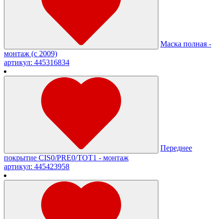
Маска полная -
монтаж (c 2009)
артикул: 445316834
Переднее
покрытие CIS0/PRE0/TOT1 - монтаж
артикул: 445423958