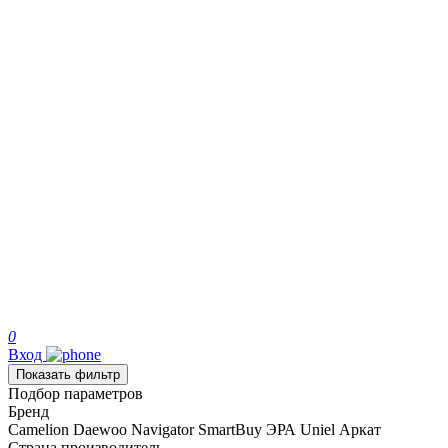
0
Вход
Показать фильтр
Подбор параметров
Бренд
Camelion
Daewoo
Navigator
SmartBuy
ЭРА
Uniel
Аркат
Страна производитель