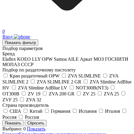
0
Вход
Показать фильтр
Подбор параметров
Бренд
Elaflex
KOEO LLY
OPW
Samoa
AILE
Аркат
МОЗ ГОСНИТИ
МОПАЗ
СССР
Подбор по раздаточному пистолету
Кран раздаточный OPW
ZVA SLIMLINE
ZVA
SLIMLINE 2
ZVA SLIMLINE 2 GR
ZVA Slimline AdBlue
HV
ZVA Slimline AdBlue LV
NOT300B(NT3)
OT300B
ZV 19
ZVA 200 GR
ZV 25
ZVA 25
ZVF 25
ZVA 32
Страна производитель
США
Китай
Германия
Испания
Италия
Россия
Россия
Выбрано:
0
Показать