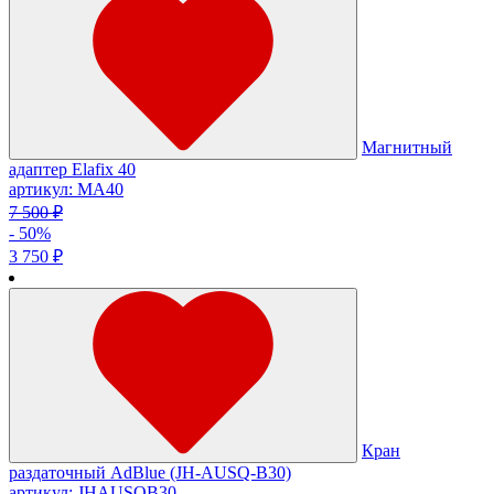
Магнитный
адаптер Elafix 40
артикул: МА40
7 500 ₽
- 50%
3 750 ₽
Кран
раздаточный AdBlue (JH-AUSQ-B30)
артикул: JHAUSQB30