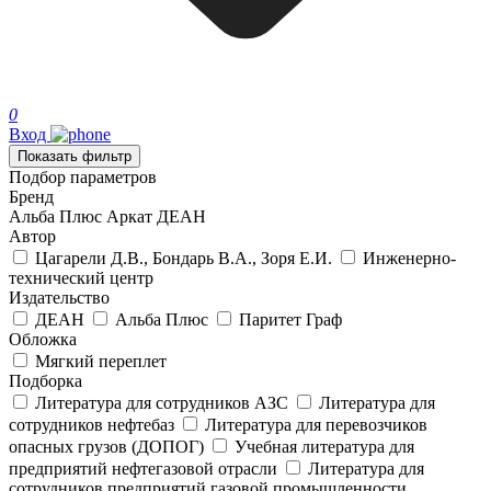
0
Вход
Показать фильтр
Подбор параметров
Бренд
Альба Плюс
Аркат
ДЕАН
Автор
Цагарели Д.В., Бондарь В.А., Зоря Е.И.
Инженерно-
технический центр
Издательство
ДЕАН
Альба Плюс
Паритет Граф
Обложка
Мягкий переплет
Подборка
Литература для сотрудников АЗС
Литература для
сотрудников нефтебаз
Литература для перевозчиков
опасных грузов (ДОПОГ)
Учебная литература для
предприятий нефтегазовой отрасли
Литература для
сотрудников предприятий газовой промышленности