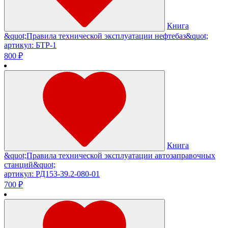
Книга
&quot;Правила технической эксплуатации нефтебаз&quot;
артикул: БТР-1
800 ₽
Книга
&quot;Правила технической эксплуатации автозаправочных
станций&quot;
артикул: РД153-39.2-080-01
700 ₽