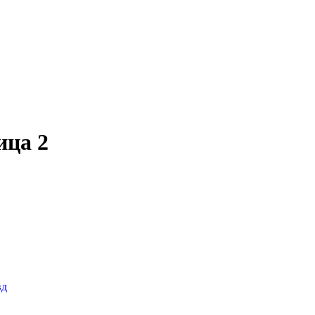
ица 2
вд