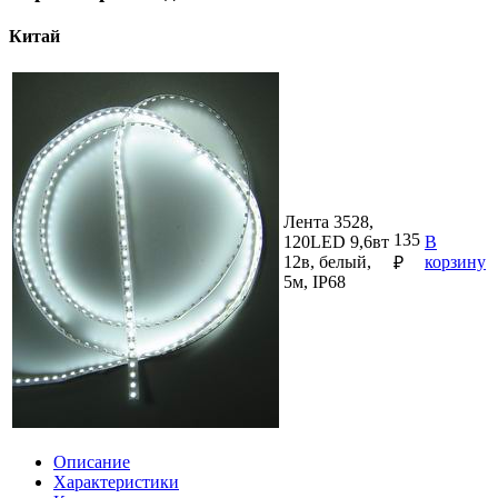
Китай
Лента 3528,
135
120LED 9,6вт
В
12в, белый,
корзину
₽
5м, IP68
Описание
Характеристики