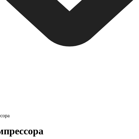
ссора
мпрессора