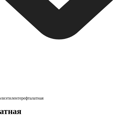
олиэтилентерефталатная
атная