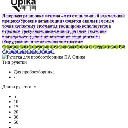
Лазерная гравировка металла – это очень точный и детальный
процесс. Уровень детализации, является одним из самых
точных, поэтому этот метод так широко используется в
отраслях, требующих мельчайших деталей, таких как
ювелирные изделия, производство медицинского
оборудования и точное машиностроение.
Официальный представитель завода Опика на территории РФ
Сертификат дилера Опика
Тип рулетки
Для пробоотборника
-
Длина рулетки, м
5
10
15
20
30
50
-