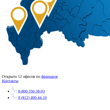
Открыто
12
офисов по
франшизе
Контакты
8-800-350-38-93
8 (812) 400-44-10