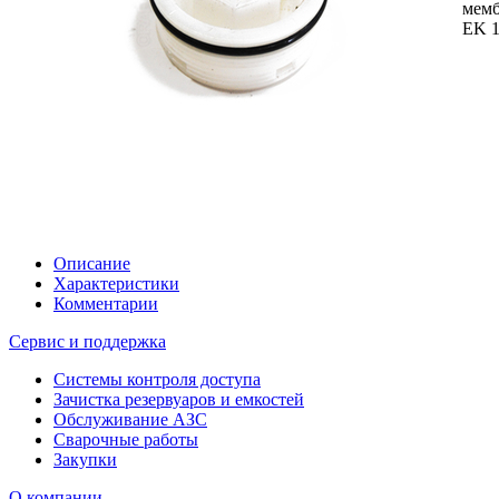
мем
EK 
Описание
Характеристики
Комментарии
Сервис и поддержка
Системы контроля доступа
Зачистка резервуаров и емкостей
Обслуживание АЗС
Сварочные работы
Закупки
О компании