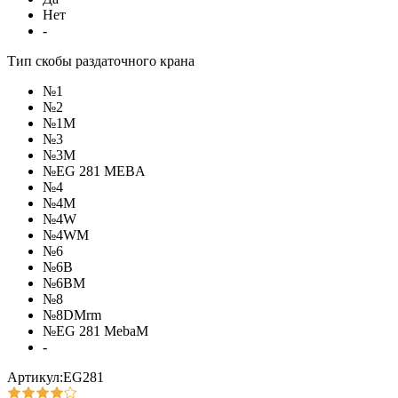
Нет
-
Тип скобы раздаточного крана
№1
№2
№1M
№3
№3M
№EG 281 MEBA
№4
№4M
№4W
№4WM
№6
№6B
№6BM
№8
№8DMrm
№EG 281 MebaM
-
Артикул:EG281