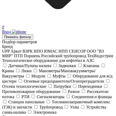
0
Вход
Показать фильтр
Подбор параметров
Бренд
UPP
Аркат
ВЗРК
НПО ЮМАС
НПП СЕНСОР
ООО "ВЗ
МИР"
ПТП Поршень
Российский трубопровод
ТехИндустрия
Технологическое оборудование для нефтебаз и АЗС
Датчики/Пульты налива
Задвижки
Клапаны
Краны
Люки
Манометры/Мановакуумметры/
Вакууметры
Модули
Муфты
Оборудование для ж/д
цистерн
Огневые предохранители/Огнепреградители
Отсеки технологические
Патрубки
Переходники
Противопожарное оборудование
Разное
Рассекатели
потока
РТИ
Сигнализаторы
Соединения и фланцы
Станции напольные
Топливнозаправочный комплекс
(ТЗК) и запчасти
Трубопровод
Узлы
Устройства
слива-налива
Электроника