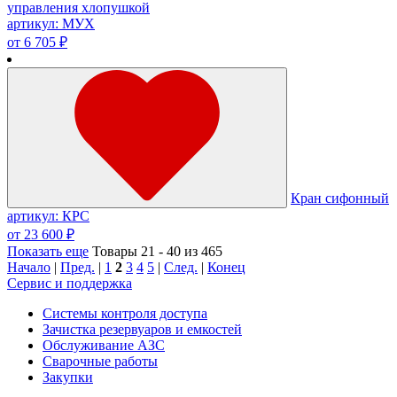
управления хлопушкой
артикул: МУХ
от 6 705 ₽
Кран сифонный
артикул: КРС
от 23 600 ₽
Показать еще
Товары 21 - 40 из 465
Начало
|
Пред.
|
1
2
3
4
5
|
След.
|
Конец
Сервис и поддержка
Системы контроля доступа
Зачистка резервуаров и емкостей
Обслуживание АЗС
Сварочные работы
Закупки