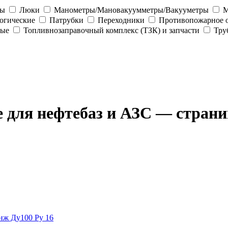
ны
Люки
Манометры/Мановакуумметры/Вакууметры
М
огические
Патрубки
Переходники
Противопожарное 
ные
Топливнозаправочный комплекс (ТЗК) и запчасти
Тру
е для нефтебаз и АЗС — страни
нж Ду100 Ру 16