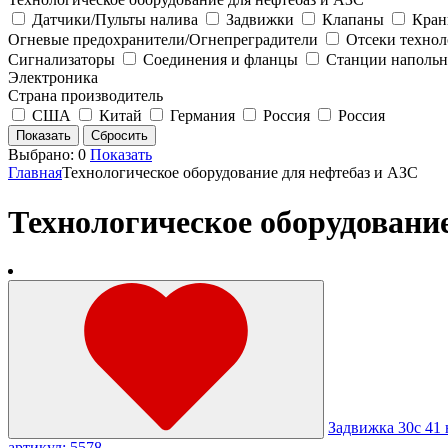
Датчики/Пульты налива
Задвижки
Клапаны
Кра
Огневые предохранители/Огнепреградители
Отсеки технол
Сигнализаторы
Соединения и фланцы
Станции наполь
Электроника
Страна производитель
США
Китай
Германия
Россия
Россия
Выбрано:
0
Показать
Главная
Технологическое оборудование для нефтебаз и АЗС
Технологическое оборудовани
Задвижка 30с 41 
артикул: 5578