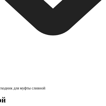
еходник для муфты сливной
ой