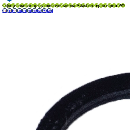
Официальный представитель завода Adast на территории РФ
Сертификат дилера Adast