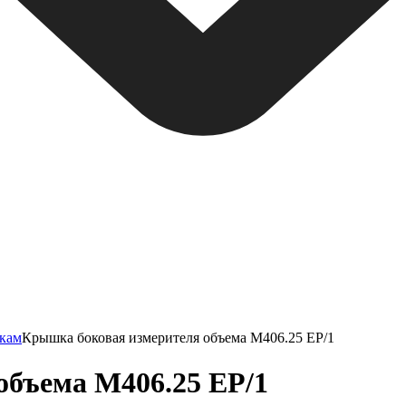
нкам
Крышка боковая измерителя объема M406.25 ЕР/1
объема M406.25 ЕР/1