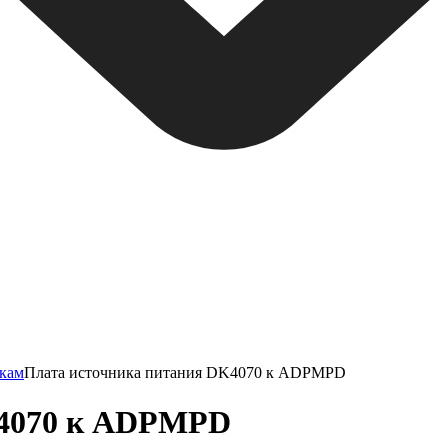
нкам
Плата источника питания DK4070 к ADPMPD
K4070 к ADPMPD