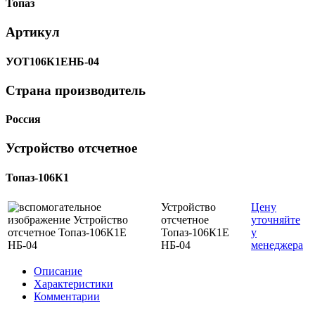
Топаз
Артикул
УОТ106К1ЕНБ-04
Страна производитель
Россия
Устройство отсчетное
Топаз-106К1
Устройство
Цену
отсчетное
уточняйте
Топаз-106К1Е
у
НБ-04
менеджера
Описание
Характеристики
Комментарии