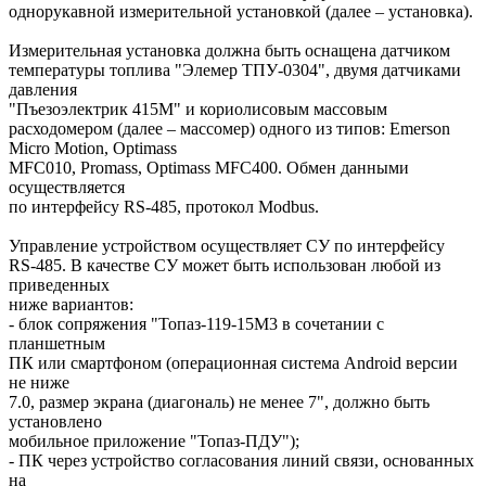
однорукавной измерительной установкой (далее – установка).
Измерительная установка должна быть оснащена датчиком
температуры топлива "Элемер ТПУ-0304", двумя датчиками
давления
"Пъезоэлектрик 415М" и кориолисовым массовым
расходомером (далее – массомер) одного из типов: Emerson
Micro Motion, Optimass
MFC010, Promass, Optimass MFC400. Обмен данными
осуществляется
по интерфейсу RS-485, протокол Modbus.
Управление устройством осуществляет СУ по интерфейсу
RS-485. В качестве СУ может быть использован любой из
приведенных
ниже вариантов:
- блок сопряжения "Топаз-119-15М3 в сочетании с
планшетным
ПК или смартфоном (операционная система Android версии
не ниже
7.0, размер экрана (диагональ) не менее 7", должно быть
установлено
мобильное приложение "Топаз-ПДУ");
- ПК через устройство согласования линий связи, основанных
на