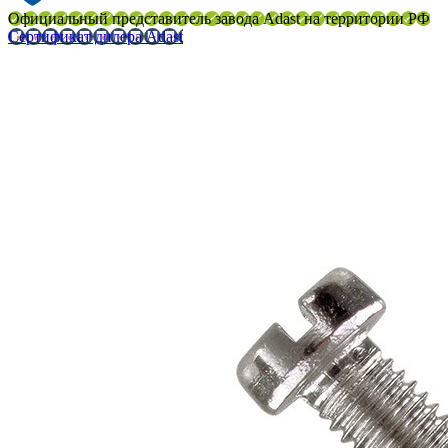
Официальный представитель завода Adast на территории РФ
Сертификат дилера Adast