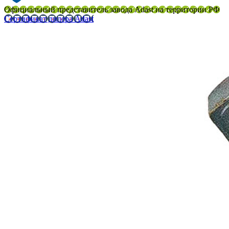
Официальный представитель завода Adast на территории РФ
Сертификат дилера Adast