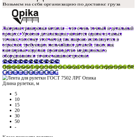
Лазерная гравировка металла – это очень точный и детальный
процесс. Уровень детализации, является одним из самых
точных, поэтому этот метод так широко используется в
отраслях, требующих мельчайших деталей, таких как
ювелирные изделия, производство медицинского
оборудования и точное машиностроение.
Соответствует ГОСТу 7502
Официальный представитель завода Опика на территории РФ
Сертификат дилера Опика
Длина рулетки, м
5
10
15
20
30
50
-