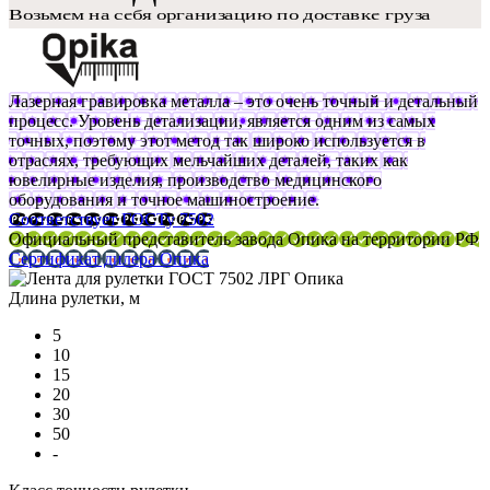
Лазерная гравировка металла – это очень точный и детальный
процесс. Уровень детализации, является одним из самых
точных, поэтому этот метод так широко используется в
отраслях, требующих мельчайших деталей, таких как
ювелирные изделия, производство медицинского
оборудования и точное машиностроение.
Соответствует ГОСТу 7502
Официальный представитель завода Опика на территории РФ
Сертификат дилера Опика
Длина рулетки, м
5
10
15
20
30
50
-