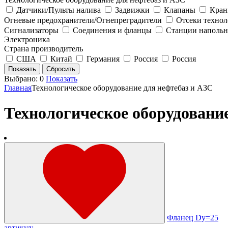
Датчики/Пульты налива
Задвижки
Клапаны
Кра
Огневые предохранители/Огнепреградители
Отсеки технол
Сигнализаторы
Соединения и фланцы
Станции наполь
Электроника
Страна производитель
США
Китай
Германия
Россия
Россия
Выбрано:
0
Показать
Главная
Технологическое оборудование для нефтебаз и АЗС
Технологическое оборудовани
Фланец Dу=25
артикул: