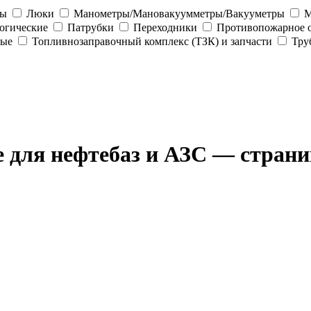
ны
Люки
Манометры/Мановакуумметры/Вакууметры
М
огические
Патрубки
Переходники
Противопожарное 
ные
Топливнозаправочный комплекс (ТЗК) и запчасти
Тру
е для нефтебаз и АЗС — страни