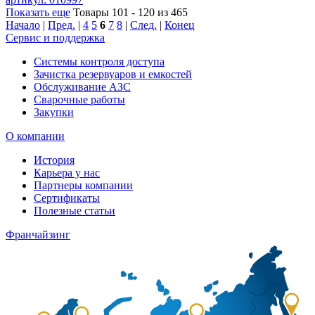
Показать еще
Товары 101 - 120 из 465
Начало
|
Пред.
|
4
5
6
7
8
|
След.
|
Конец
Сервис и поддержка
Системы контроля доступа
Зачистка резервуаров и емкостей
Обслуживание АЗС
Сварочные работы
Закупки
О компании
История
Карьера у нас
Партнеры компании
Сертификаты
Полезные статьи
Франчайзинг