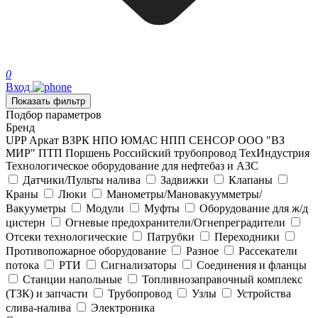
0
Вход
Показать фильтр
Подбор параметров
Бренд
UPP
Аркат
ВЗРК
НПО ЮМАС
НПП СЕНСОР
ООО "ВЗ
МИР"
ПТП Поршень
Российский трубопровод
ТехИндустрия
Технологическое оборудование для нефтебаз и АЗС
Датчики/Пульты налива
Задвижки
Клапаны
Краны
Люки
Манометры/Мановакуумметры/
Вакууметры
Модули
Муфты
Оборудование для ж/д
цистерн
Огневые предохранители/Огнепреградители
Отсеки технологические
Патрубки
Переходники
Противопожарное оборудование
Разное
Рассекатели
потока
РТИ
Сигнализаторы
Соединения и фланцы
Станции напольные
Топливнозаправочный комплекс
(ТЗК) и запчасти
Трубопровод
Узлы
Устройства
слива-налива
Электроника