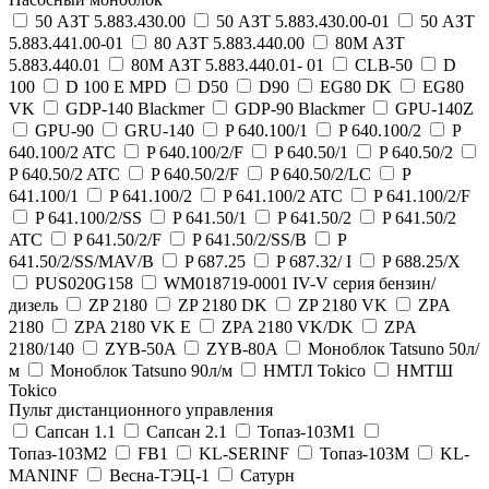
50 АЗТ 5.883.430.00
50 АЗТ 5.883.430.00-01
50 АЗТ
5.883.441.00-01
80 АЗТ 5.883.440.00
80М АЗТ
5.883.440.01
80М АЗТ 5.883.440.01- 01
CLB-50
D
100
D 100 E MPD
D50
D90
EG80 DK
EG80
VK
GDP-140 Blackmer
GDP-90 Blackmer
GPU-140Z
GPU-90
GRU-140
P 640.100/1
P 640.100/2
P
640.100/2 ATC
P 640.100/2/F
P 640.50/1
P 640.50/2
P 640.50/2 ATC
P 640.50/2/F
P 640.50/2/LC
P
641.100/1
P 641.100/2
P 641.100/2 ATC
P 641.100/2/F
P 641.100/2/SS
P 641.50/1
P 641.50/2
P 641.50/2
ATC
P 641.50/2/F
P 641.50/2/SS/B
P
641.50/2/SS/MAV/B
P 687.25
P 687.32/ I
P 688.25/X
PUS020G158
WM018719-0001 IV-V серия бензин/
дизель
ZP 2180
ZP 2180 DK
ZP 2180 VK
ZPA
2180
ZPA 2180 VK E
ZPA 2180 VK/DK
ZPA
2180/140
ZYB-50A
ZYB-80A
Моноблок Tatsuno 50л/
м
Моноблок Tatsuno 90л/м
НМТЛ Tokico
НМТШ
Tokico
Пульт дистанционного управления
Сапсан 1.1
Сапсан 2.1
Топаз-103М1
Топаз-103М2
FB1
KL-SERINF
Топаз-103М
KL-
MANINF
Весна-ТЭЦ-1
Сатурн