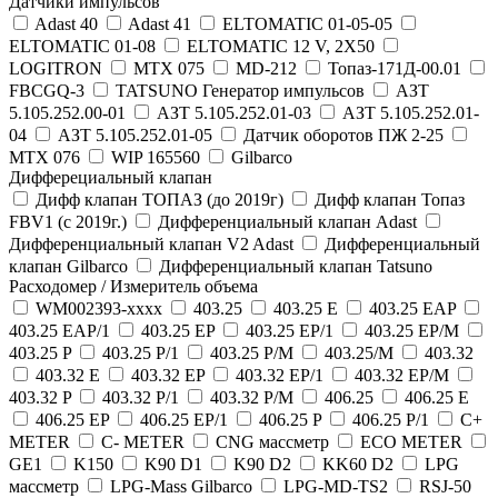
Датчики импульсов
Adast 40
Adast 41
ELTOMATIC 01-05-05
ELTOMATIC 01-08
ELTOMATIC 12 V, 2X50
LOGITRON
MTX 075
MD-212
Топаз-171Д-00.01
FBCGQ-3
TATSUNO Генератор импульсов
АЗТ
5.105.252.00-01
АЗТ 5.105.252.01-03
АЗТ 5.105.252.01-
04
АЗТ 5.105.252.01-05
Датчик оборотов ПЖ 2-25
MTX 076
WIP 165560
Gilbarco
Дифферециальный клапан
Дифф клапан ТОПАЗ (до 2019г)
Дифф клапан Топаз
FBV1 (с 2019г.)
Дифференциальный клапан Adast
Дифференциальный клапан V2 Adast
Дифференциальный
клапан Gilbarco
Дифференциальный клапан Tatsuno
Расходомер / Измеритель объема
WM002393-хххх
403.25
403.25 E
403.25 EAP
403.25 EAP/1
403.25 EP
403.25 EP/1
403.25 EP/M
403.25 P
403.25 P/1
403.25 P/M
403.25/M
403.32
403.32 E
403.32 EP
403.32 EP/1
403.32 EP/M
403.32 P
403.32 P/1
403.32 P/M
406.25
406.25 E
406.25 EP
406.25 EP/1
406.25 P
406.25 P/1
C+
METER
C- METER
CNG масcметр
ECO METER
GE1
K150
K90 D1
K90 D2
KK60 D2
LPG
масcметр
LPG-Mass Gilbarco
LPG-MD-TS2
RSJ-50