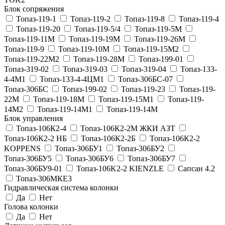
Блок сопряжения
Топаз-119-1
Топаз-119-2
Топаз-119-8
Топаз-119-4
Топаз-119-20
Топаз-119-5/4
Топаз-119-5М
Топаз-119-11М
Топаз-119-19М
Топаз-119-26М
Топаз-119-9
Топаз-119-10М
Топаз-119-15М2
Топаз-119-22М2
Топаз-119-28М
Топаз-199-01
Топаз-319-02
Топаз-319-03
Топаз-319-04
Топаз-133-
4-4М1
Топаз-133-4-4ЦМ1
Топаз-306БС-07
Топаз-306БС
Топаз-199-02
Топаз-119-23
Топаз-119-
22М
Топаз-119-18М
Топаз-119-15М1
Топаз-119-
14М2
Топаз-119-14М1
Топаз-119-14М
Блок управления
Топаз-106К2-4
Топаз-106К2-2М ЖКИ АЗТ
Топаз-106К2-2 НБ
Топаз-106К2-2Б
Топаз-106К2-2
KOPPENS
Топаз-306БУ1
Топаз-306БУ2
Топаз-306БУ5
Топаз-306БУ6
Топаз-306БУ7
Топаз-306БУ9-01
Топаз-106K2-2 KIENZLE
Сапсан 4.2
Топаз-306МКЕ3
Гидравлическая система колонки
Да
Нет
Голова колонки
Да
Нет