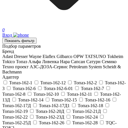
0
Вход
Показать фильтр
Подбор параметров
Бренд
Adast
Dresser Wayne
Elaflex
Gilbarco
OPW
TATSUNO
Tokheim
Tokico
Топаз
Альфа
Ливенка
Нара
Сапсан
Сатурн
Семико
Техно проект
АЗС-ДОЗА-Сервис
Petroleum System
Scheidt &
Bachmann
Адаптер
Топаз-162-1
Топаз-162-12
Топаз-162-2
Топаз-162-
3
Топаз-162-6
Топаз-162-6-01
Топаз-162-7
Топаз-162-8
Топаз-162-10
Топаз-162-11
Топаз-162-
13Д
Топаз-162-14
Топаз-162-15
Топаз-162-16
Топаз-162-17Д
Топаз-162-17Д1
Топаз-162-18
Топаз-162-19
Топаз-162-20Д
Топаз-162-21Д
Топаз-162-22
Топаз-162-23Д
Топаз-162-24
Топаз-162-25Д
Топаз-162-26
Топаз-162-28
TQC-
TOK2