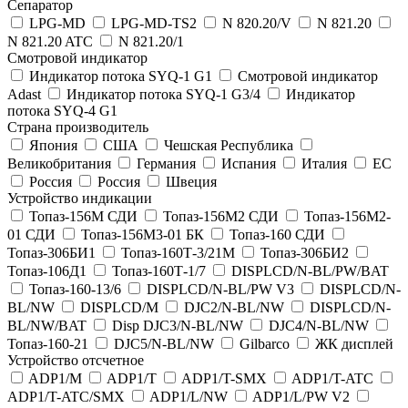
Сепаратор
LPG-MD
LPG-MD-TS2
N 820.20/V
N 821.20
N 821.20 ATC
N 821.20/1
Смотровой индикатор
Индикатор потока SYQ-1 G1
Смотровой индикатор
Adast
Индикатор потока SYQ-1 G3/4
Индикатор
потока SYQ-4 G1
Страна производитель
Япония
США
Чешская Республика
Великобритания
Германия
Испания
Италия
ЕС
Россия
Россия
Швеция
Устройство индикации
Топаз-156М СДИ
Топаз-156М2 СДИ
Топаз-156М2-
01 СДИ
Топаз-156М3-01 БК
Топаз-160 СДИ
Топаз-306БИ1
Топаз-160Т-3/21М
Топаз-306БИ2
Топаз-106Д1
Топаз-160Т-1/7
DISPLCD/N-BL/PW/BAT
Топаз-160-13/6
DISPLCD/N-BL/PW V3
DISPLCD/N-
BL/NW
DISPLCD/M
DJC2/N-BL/NW
DISPLCD/N-
BL/NW/BAT
Disp DJC3/N-BL/NW
DJC4/N-BL/NW
Топаз-160-21
DJC5/N-BL/NW
Gilbarco
ЖК дисплей
Устройство отсчетное
ADP1/M
ADP1/T
ADP1/T-SMX
ADP1/T-ATC
ADP1/T-ATC/SMX
ADP1/L/NW
ADP1/L/PW V2