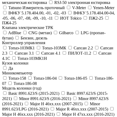
механическая юстировка
RSJ-50 электронная юстировка
Tatsuno Измеритель проточный
V-Meter
Yenen-Meter
ВФКУ 5.178.404.00, -01, -02, -03
ВФКУ 5.178.404.00-04,
-05, -06, -07, -08, -09, -10, -11
ИОТ Tokico
ПЖ2-25
ПЖ4-25
Клапана электрические ТРК
AdBlue
CNG (метан)
Gilbarco
LPG (пропан-
бутан)
Бензин, дизель
Контроллер управления
Топаз-103МК1
Топаз-103МК
Сапсан 2.2
Сапсан
2.3
Сапсан 3.1
Сапсан 4.1
ПИЛОТ-11.2
Сапсан
4.1C
Топаз-103МК1Н
Кузов колонки
Да
Миникомпьютер
Топаз-158
Топаз-186-04
Топаз-186-05
Топаз-186-
07
Топаз-186-08
Модель колонки (год)
Basic 8991.623/S (2015-2021)
Basic 8997.623/S (2015-
2021)
Minor 8991.623/S (2016-2021)
Minor 8997.623/S
(2016-2021)
Major H 46xx.xxx (2007-2015)
Minor
8991.623/LPG (2016-2021)
Major R 46xx.xxx (2007-2015)
Major H 46xx.xxx (2016-2021)
Major H 47xx.xxx (2016-2021)