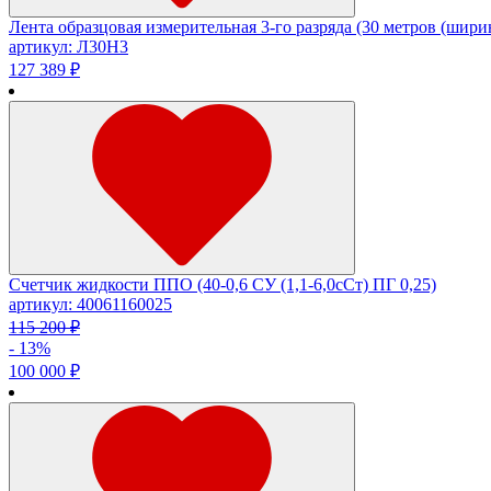
Лента образцовая измерительная 3-го разряда (30 метров (ширин
артикул: Л30Н3
127 389 ₽
Счетчик жидкости ППО (40-0,6 СУ (1,1-6,0сСт) ПГ 0,25)
артикул: 40061160025
115 200 ₽
- 13%
100 000 ₽