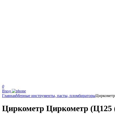
0
Вход
Главная
Мерные инструменты, пасты, пломбираторы
Циркометр
Циркометр Циркометр (Ц125 (