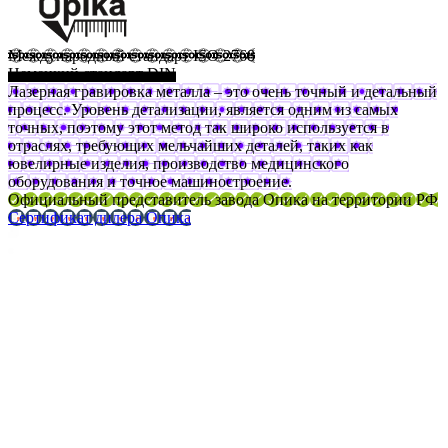
Международный стандарт ISO 2768
Немецкий стандарт DIN
Лазерная гравировка металла – это очень точный и детальный
процесс. Уровень детализации, является одним из самых
точных, поэтому этот метод так широко используется в
отраслях, требующих мельчайших деталей, таких как
ювелирные изделия, производство медицинского
оборудования и точное машиностроение.
Официальный представитель завода Опика на территории РФ
Сертификат дилера Опика