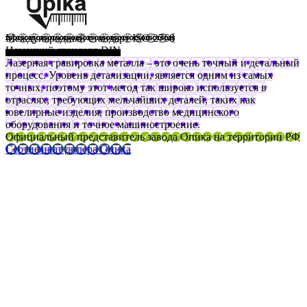
Международный стандарт ISO 2768
Немецкий стандарт DIN
Лазерная гравировка металла – это очень точный и детальный
процесс. Уровень детализации, является одним из самых
точных, поэтому этот метод так широко используется в
отраслях, требующих мельчайших деталей, таких как
ювелирные изделия, производство медицинского
оборудования и точное машиностроение.
Официальный представитель завода Опика на территории РФ
Сертификат дилера Опика