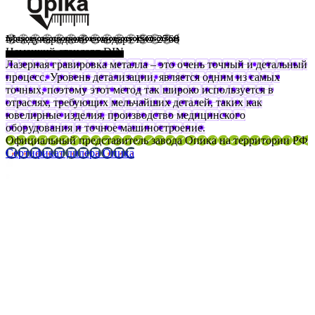
Международный стандарт ISO 2768
Немецкий стандарт DIN
Лазерная гравировка металла – это очень точный и детальный
процесс. Уровень детализации, является одним из самых
точных, поэтому этот метод так широко используется в
отраслях, требующих мельчайших деталей, таких как
ювелирные изделия, производство медицинского
оборудования и точное машиностроение.
Официальный представитель завода Опика на территории РФ
Сертификат дилера Опика