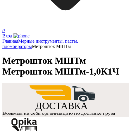
0
Вход
Главная
Мерные инструменты, пасты,
пломбираторы
Метрошток МШТм
Метрошток МШТм
Метрошток МШТм-1,0К1Ч