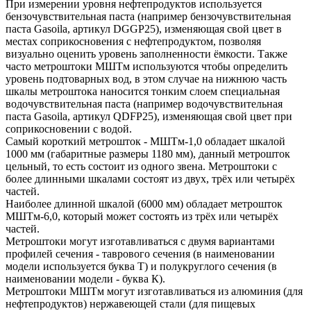
При измерении уровня нефтепродуктов используется
бензочувствительная паста (например бензочувствительная
паста Gasoila, артикул DGGP25), изменяющая свой цвет в
местах соприкосновения с нефтепродуктом, позволяя
визуально оценить уровень заполненности ёмкости. Также
часто метроштоки МШТм используются чтобы определить
уровень подтоварных вод, в этом случае на нижнюю часть
шкалы метроштока наносится тонким слоем специальная
водочувствительная паста (например водочувствительная
паста Gasoila, артикул QDFP25), изменяющая свой цвет при
соприкосновении с водой.
Самый короткий метрошток - МШТм-1,0 обладает шкалой
1000 мм (габаритные размеры 1180 мм), данный метрошток
цельный, то есть состоит из одного звена. Метроштоки с
более длинными шкалами состоят из двух, трёх или четырёх
частей.
Наиболее длинной шкалой (6000 мм) обладает метрошток
МШТм-6,0, который может состоять из трёх или четырёх
частей.
Метроштоки могут изготавливаться с двумя вариантами
профилей сечения - таврового сечения (в наименовании
модели используется буква Т) и полукруглого сечения (в
наименовании модели - буква К).
Метроштоки МШТм могут изготавливаться из алюминия (для
нефтепродуктов) нержавеющей стали (для пищевых