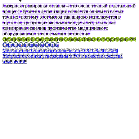
Лазерная гравировка металла – это очень точный и детальный
процесс. Уровень детализации, является одним из самых
точных, поэтому этот метод так широко используется в
отраслях, требующих мельчайших деталей, таких как
ювелирные изделия, производство медицинского
оборудования и точное машиностроение.
Официальный представитель завода Опика на территории РФ
Сертификат дилера Опика
Метроштоки Опика изготовлены по ГОСТ 8.247-2004
Метрошток опика утверждены в РФ в качестве средства
измерений.