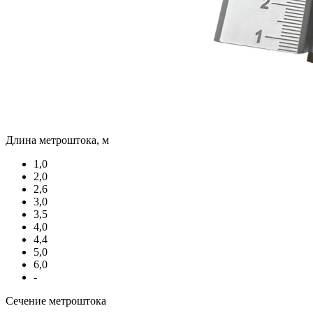
Длина метроштока, м
1,0
2,0
2,6
3,0
3,5
4,0
4,4
5,0
6,0
-
Сечение метроштока