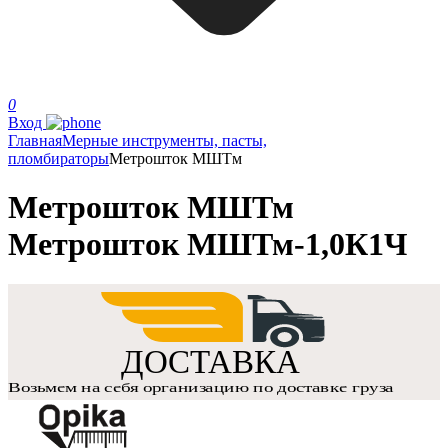
0
Вход
Главная
Мерные инструменты, пасты,
пломбираторы
Метрошток МШТм
Метрошток МШТм
Метрошток МШТм-1,0К1Ч