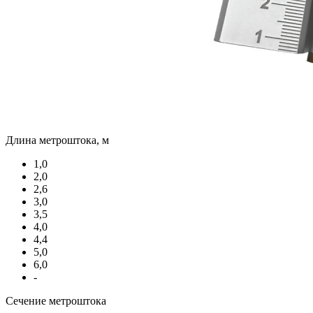
Длина метроштока, м
1,0
2,0
2,6
3,0
3,5
4,0
4,4
5,0
6,0
-
Сечение метроштока