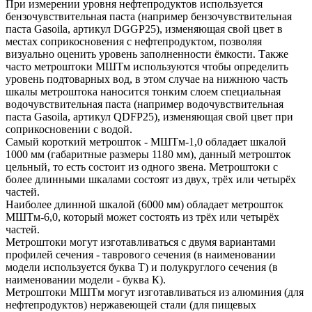
При измерении уровня нефтепродуктов используется
бензочувствительная паста (например бензочувствительная
паста Gasoila, артикул DGGP25), изменяющая свой цвет в
местах соприкосновения с нефтепродуктом, позволяя
визуально оценить уровень заполненности ёмкости. Также
часто метроштоки МШТм используются чтобы определить
уровень подтоварных вод, в этом случае на нижнюю часть
шкалы метроштока наносится тонким слоем специальная
водочувствительная паста (например водочувствительная
паста Gasoila, артикул QDFP25), изменяющая свой цвет при
соприкосновении с водой.
Самый короткий метрошток - МШТм-1,0 обладает шкалой
1000 мм (габаритные размеры 1180 мм), данный метрошток
цельный, то есть состоит из одного звена. Метроштоки с
более длинными шкалами состоят из двух, трёх или четырёх
частей.
Наиболее длинной шкалой (6000 мм) обладает метрошток
МШТм-6,0, который может состоять из трёх или четырёх
частей.
Метроштоки могут изготавливаться с двумя вариантами
профилей сечения - таврового сечения (в наименовании
модели используется буква Т) и полукруглого сечения (в
наименовании модели - буква К).
Метроштоки МШТм могут изготавливаться из алюминия (для
нефтепродуктов) нержавеющей стали (для пищевых