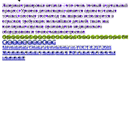
Лазерная гравировка металла – это очень точный и детальный
процесс. Уровень детализации, является одним из самых
точных, поэтому этот метод так широко используется в
отраслях, требующих мельчайших деталей, таких как
ювелирные изделия, производство медицинского
оборудования и точное машиностроение.
Официальный представитель завода Опика на территории РФ
Сертификат дилера Опика
Метроштоки Опика изготовлены по ГОСТ 8.247-2004
Метрошток опика утверждены в РФ в качестве средства
измерений.