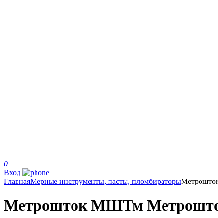
0
Вход
Главная
Мерные инструменты, пасты, пломбираторы
Метрошто
Метрошток МШТм Метрошт