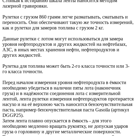
Стойкая к истиранию шкала ленты наносится методом
лазерной гравировки.
Рулетки с грузом 860 грамм легче разматывать, сматывать и
переносить. Они обеспечивают такую же точность измерений,
как и рулетки для замеров топлива с грузом 2 кг.
Данные рулетки с лотом могут использоваться для замера
уровня нефтепродуктов и других жидкостей на нефтебазах,
АЗС, в иных местах хранения нефти, нефтепродуктов и
других жидкостей.
Рулетка для топлива может быть 2-го класса точности или 3-
го класса точности.
Перед началом измерения уровня нефтепродукта в ёмкости
необходимо убедиться в наличии пяты лота (наконечник
груза) и в надёжности соединения лота с измерительной
лентой, лента рулетки измерения нефтепродуктов протирается
насухо и на её верхнюю часть наносится бензочувствительная
паста, например бензочувствительная паста Gasoila (артикул
DGGP25).
Затем лента плавно опускается в ёмкость - для этого
необходимо медленно вращать рукоятку, не допуская ударов
груза о горловину и другие металлические поверхности.