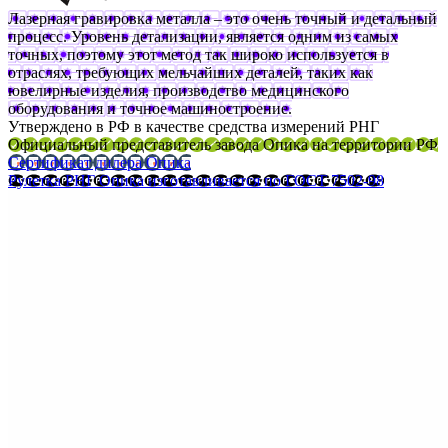
Лазерная гравировка металла – это очень точный и детальный
процесс. Уровень детализации, является одним из самых
точных, поэтому этот метод так широко используется в
отраслях, требующих мельчайших деталей, таких как
ювелирные изделия, производство медицинского
оборудования и точное машиностроение.
Утверждено в РФ в качестве средства измерений РНГ
Официальный представитель завода Опика на территории РФ
Сертификат дилера Опика
Рулетка РНГ Опика изготавливается по ГОСТ 7502-98