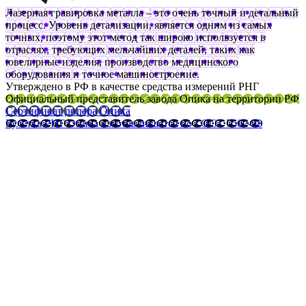
Лазерная гравировка металла – это очень точный и детальный
процесс. Уровень детализации, является одним из самых
точных, поэтому этот метод так широко используется в
отраслях, требующих мельчайших деталей, таких как
ювелирные изделия, производство медицинского
оборудования и точное машиностроение.
Утверждено в РФ в качестве средства измерений РНГ
Официальный представитель завода Опика на территории РФ
Сертификат дилера Опика
Рулетка РНГ Опика изготавливается по ГОСТ 7502-98