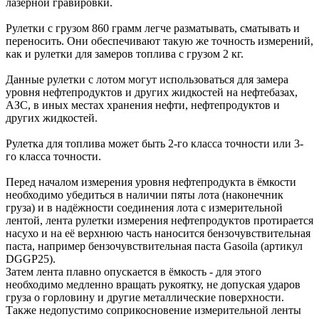
лазерной гравировки.
Рулетки с грузом 860 грамм легче разматывать, сматывать и
переносить. Они обеспечивают такую же точность измерений,
как и рулетки для замеров топлива с грузом 2 кг.
Данные рулетки с лотом могут использоваться для замера
уровня нефтепродуктов и других жидкостей на нефтебазах,
АЗС, в иных местах хранения нефти, нефтепродуктов и
других жидкостей.
Рулетка для топлива может быть 2-го класса точности или 3-
го класса точности.
Перед началом измерения уровня нефтепродукта в ёмкости
необходимо убедиться в наличии пяты лота (наконечник
груза) и в надёжности соединения лота с измерительной
лентой, лента рулетки измерения нефтепродуктов протирается
насухо и на её верхнюю часть наносится бензочувствительная
паста, например бензочувствительная паста Gasoila (артикул
DGGP25).
Затем лента плавно опускается в ёмкость - для этого
необходимо медленно вращать рукоятку, не допуская ударов
груза о горловину и другие металлические поверхности.
Также недопустимо соприкосновение измерительной ленты