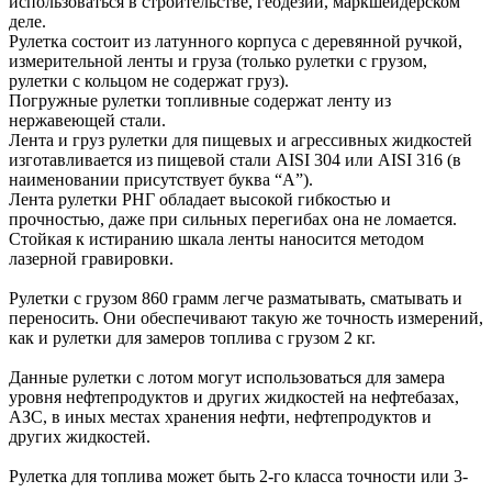
использоваться в строительстве, геодезии, маркшейдерском
деле.
Рулетка состоит из латунного корпуса с деревянной ручкой,
измерительной ленты и груза (только рулетки с грузом,
рулетки с кольцом не содержат груз).
Погружные рулетки топливные содержат ленту из
нержавеющей стали.
Лента и груз рулетки для пищевых и агрессивных жидкостей
изготавливается из пищевой стали AISI 304 или AISI 316 (в
наименовании присутствует буква “А”).
Лента рулетки РНГ обладает высокой гибкостью и
прочностью, даже при сильных перегибах она не ломается.
Стойкая к истиранию шкала ленты наносится методом
лазерной гравировки.
Рулетки с грузом 860 грамм легче разматывать, сматывать и
переносить. Они обеспечивают такую же точность измерений,
как и рулетки для замеров топлива с грузом 2 кг.
Данные рулетки с лотом могут использоваться для замера
уровня нефтепродуктов и других жидкостей на нефтебазах,
АЗС, в иных местах хранения нефти, нефтепродуктов и
других жидкостей.
Рулетка для топлива может быть 2-го класса точности или 3-