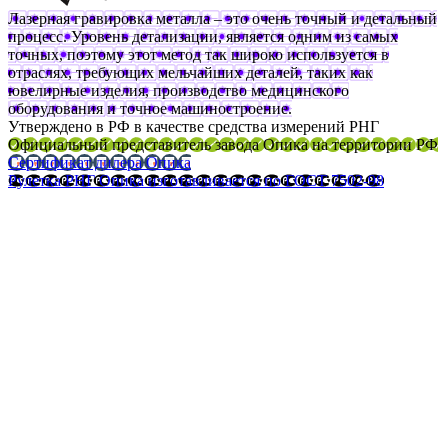
Лазерная гравировка металла – это очень точный и детальный
процесс. Уровень детализации, является одним из самых
точных, поэтому этот метод так широко используется в
отраслях, требующих мельчайших деталей, таких как
ювелирные изделия, производство медицинского
оборудования и точное машиностроение.
Утверждено в РФ в качестве средства измерений РНГ
Официальный представитель завода Опика на территории РФ
Сертификат дилера Опика
Рулетка РНГ Опика изготавливается по ГОСТ 7502-98