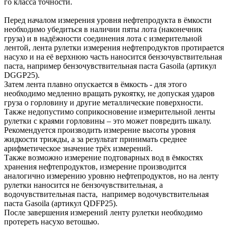
го класса точности.
Перед началом измерения уровня нефтепродукта в ёмкости
необходимо убедиться в наличии пяты лота (наконечник
груза) и в надёжности соединения лота с измерительной
лентой, лента рулетки измерения нефтепродуктов протирается
насухо и на её верхнюю часть наносится бензочувствительная
паста, например бензочувствительная паста Gasoila (артикул
DGGP25).
Затем лента плавно опускается в ёмкость - для этого
необходимо медленно вращать рукоятку, не допуская ударов
груза о горловину и другие металлические поверхности.
Также недопустимо соприкосновение измерительной ленты
рулетки с краями горловины – это может повредить шкалу.
Рекомендуется производить измерение высоты уровня
жидкости трижды, а за результат принимать среднее
арифметическое значение трёх измерений.
Также возможно измерение подтоварных вод в ёмкостях
хранения нефтепродуктов, измерение производится
аналогично измерению уровню нефтепродуктов, но на ленту
рулетки наносится не бензочувствительная, а
водочувствительная паста, например водочувствительная
паста Gasoila (артикул QDFP25).
После завершения измерений ленту рулетки необходимо
протереть насухо ветошью.