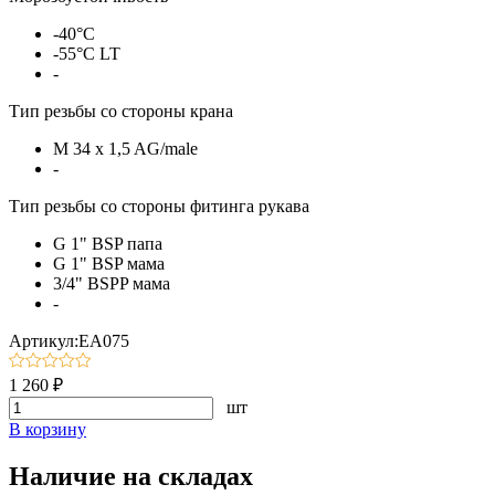
-40°С
-55°С LT
-
Тип резьбы со стороны крана
M 34 x 1,5 AG/male
-
Тип резьбы со стороны фитинга рукава
G 1" BSP папа
G 1" BSP мама
3/4" BSPP мама
-
Артикул:EA075
1 260 ₽
шт
В корзину
Наличие на складах