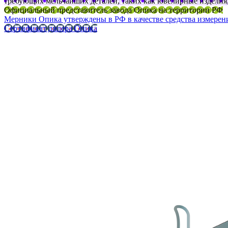
требующих мельчайших деталей, таких как ювелирные изделия
Официальный представитель завода Опика на территории РФ
Мерники Опика утверждены в РФ в качестве средства измерен
Сертификат дилера Опика