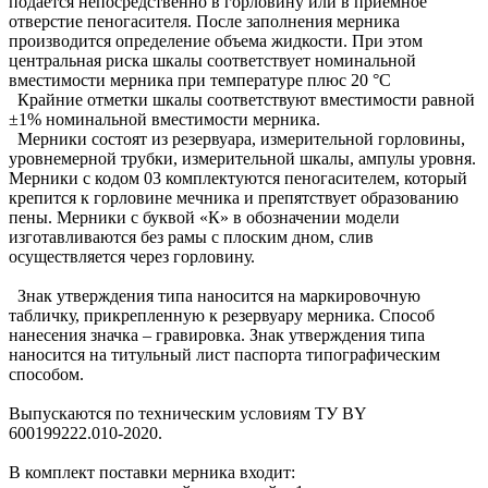
подается непосредственно в горловину или в приемное
отверстие пеногасителя. После заполнения мерника
производится определение объема жидкости. При этом
центральная риска шкалы соответствует номинальной
вместимости мерника при температуре плюс 20 °С
Крайние отметки шкалы соответствуют вместимости равной
±1% номинальной вместимости мерника.
Мерники состоят из резервуара, измерительной горловины,
уровнемерной трубки, измерительной шкалы, ампулы уровня.
Мерники с кодом 03 комплектуются пеногасителем, который
крепится к горловине мечника и препятствует образованию
пены. Мерники с буквой «К» в обозначении модели
изготавливаются без рамы с плоским дном, слив
осуществляется через горловину.
Знак утверждения типа наносится на маркировочную
табличку, прикрепленную к резервуару мерника. Способ
нанесения значка – гравировка. Знак утверждения типа
наносится на титульный лист паспорта типографическим
способом.
Выпускаются по техническим условиям ТУ BY
600199222.010-2020.
В комплект поставки мерника входит: