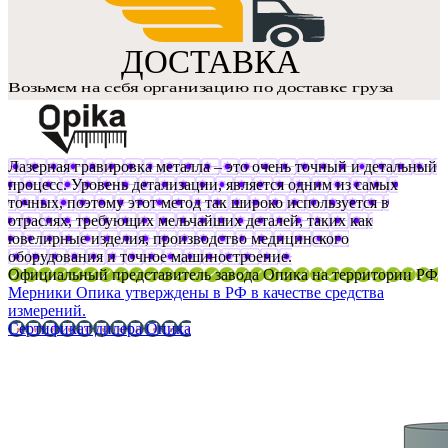
Лазерная гравировка металла – это очень точный и детальный
процесс. Уровень детализации, является одним из самых
точных, поэтому этот метод так широко используется в
отраслях, требующих мельчайших деталей, таких как
ювелирные изделия, производство медицинского
оборудования и точное машиностроение.
Официальный представитель завода Опика на территории РФ
Мерники Опика утверждены в РФ в качестве средства
измерений.
Сертификат дилера Опика