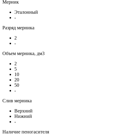
Мерник
Эталонный
-
Разряд мерника
2
-
Объем мерника, дм3
2
5
10
20
50
-
Слив мерника
Верхний
Нижний
-
Наличие пеногасителя