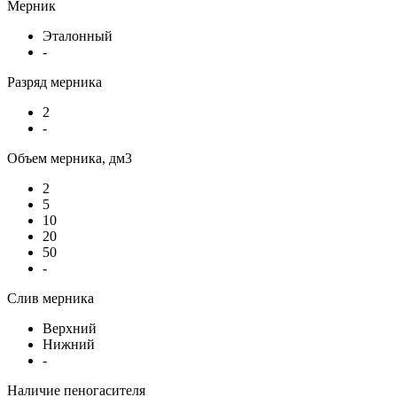
Мерник
Эталонный
-
Разряд мерника
2
-
Объем мерника, дм3
2
5
10
20
50
-
Слив мерника
Верхний
Нижний
-
Наличие пеногасителя