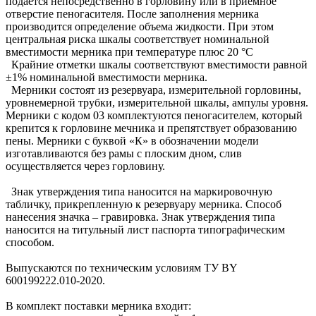
подается непосредственно в горловину или в приемное
отверстие пеногасителя. После заполнения мерника
производится определение объема жидкости. При этом
центральная риска шкалы соответствует номинальной
вместимости мерника при температуре плюс 20 °С
Крайние отметки шкалы соответствуют вместимости равной
±1% номинальной вместимости мерника.
Мерники состоят из резервуара, измерительной горловины,
уровнемерной трубки, измерительной шкалы, ампулы уровня.
Мерники с кодом 03 комплектуются пеногасителем, который
крепится к горловине мечника и препятствует образованию
пены. Мерники с буквой «К» в обозначении модели
изготавливаются без рамы с плоским дном, слив
осуществляется через горловину.
Знак утверждения типа наносится на маркировочную
табличку, прикрепленную к резервуару мерника. Способ
нанесения значка – гравировка. Знак утверждения типа
наносится на титульный лист паспорта типографическим
способом.
Выпускаются по техническим условиям ТУ BY
600199222.010-2020.
В комплект поставки мерника входит: