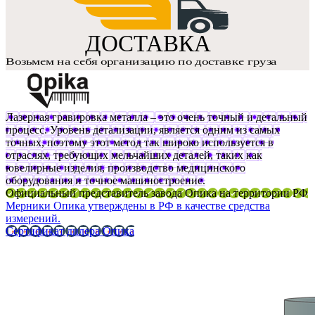
Лазерная гравировка металла – это очень точный и детальный
процесс. Уровень детализации, является одним из самых
точных, поэтому этот метод так широко используется в
отраслях, требующих мельчайших деталей, таких как
ювелирные изделия, производство медицинского
оборудования и точное машиностроение.
Официальный представитель завода Опика на территории РФ
Мерники Опика утверждены в РФ в качестве средства
измерений.
Сертификат дилера Опика