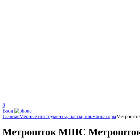
0
Вход
Главная
Мерные инструменты, пасты, пломбираторы
Метрошт
Метрошток МШС Метрошток 