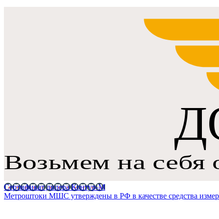
Сертификат дилера Контур-М
Метроштоки МШС утверждены в РФ в качестве средства измер