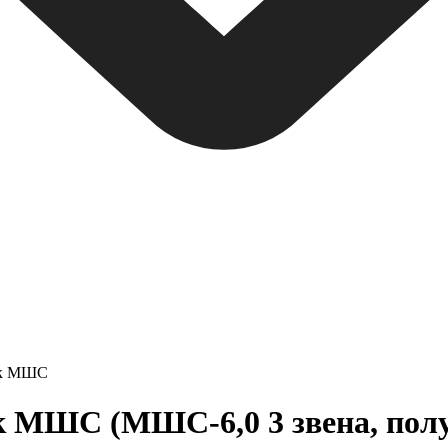
ок МШС
МШС (МШС-6,0 3 звена, пол