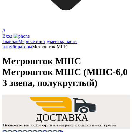
0
Вход
Главная
Мерные инструменты, пасты,
пломбираторы
Метрошток МШС
Метрошток МШС
Метрошток МШС (МШС-6,0
3 звена, полукруглый)