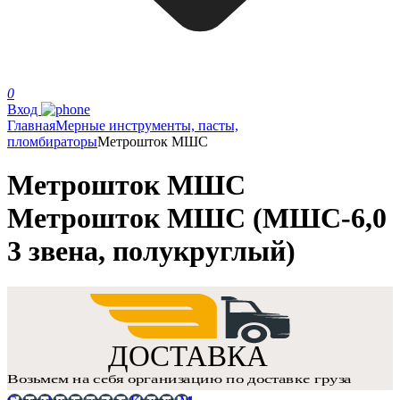
0
Вход
Главная
Мерные инструменты, пасты,
пломбираторы
Метрошток МШС
Метрошток МШС
Метрошток МШС (МШС-6,0
3 звена, полукруглый)