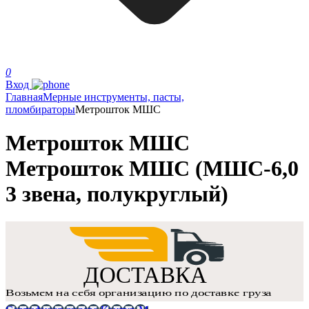
0
Вход
Главная
Мерные инструменты, пасты,
пломбираторы
Метрошток МШС
Метрошток МШС
Метрошток МШС (МШС-6,0
3 звена, полукруглый)