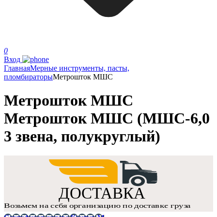
0
Вход
Главная
Мерные инструменты, пасты,
пломбираторы
Метрошток МШС
Метрошток МШС
Метрошток МШС (МШС-6,0
3 звена, полукруглый)